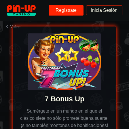
Registrate
Inicia Sesión
Volver
7 Bonus Up
Sumérgete en un mundo en el que el
clásico siete no sólo promete buena suerte,
¡sino también montones de bonificaciones!