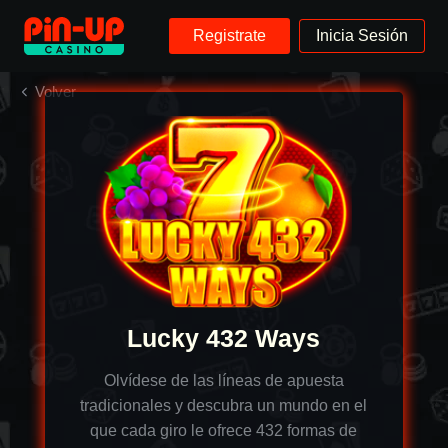
Registrate
Inicia Sesión
Volver
Lucky 432 Ways
Olvídese de las líneas de apuesta
tradicionales y descubra un mundo en el
que cada giro le ofrece 432 formas de